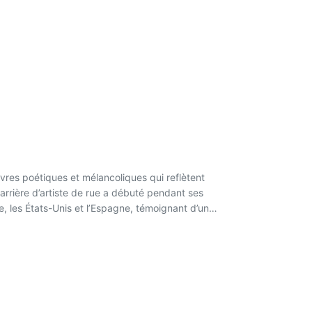
vres poétiques et mélancoliques qui reflètent
carrière d’artiste de rue a débuté pendant ses
 les États-Unis et l’Espagne, témoignant d’une
edo pour redonner vie à d’anciens modèles
met en lumière les histoires et les objets oubliés
ntante dans le domaine de l'art de la rue.