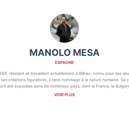
MANOLO MESA
ESPAGNE
89, résidant et travaillant actuellement à Bilbao, connu pour ses œu
s ses créations figuratives, il rend hommage à la nature humaine. Sa 
ont été exposées dans de nombreux pays, dont la France, la Bulgarie,
métaphore de la vie et de la solitude, allant au-delà du physique.
VOIR PLUS
nolo a été récemment mandaté par une fabrique de céramique d’Ovi
 un dialogue entre le passé et le présent dans son travail. Son art, qui 
nce et l'identité humaine, propulsant Manolo Mesa comme une figure mo