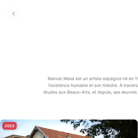
Manolo Mesa est un artiste espagnol né en 19
l'existence humaine et son histoire. À traver
études aux Beaux-Arts, et depuis, ses œuvres 
Passionné par la céramique espagnole, Ma
récupérés auprès des villageois, illustrant ainsi
de la vie quotidienne, célèbre la résilie
2023