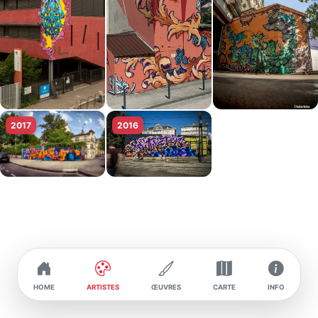
Son style artistique se caractérise par des
créations dynamiques et colorées qui fusionnent
avec le graffiti traditionnel. Danay joue avec les
couleurs vives et les perspectives saisissantes
pour créer des œuvres qui respirent la vitalité et
l'énergie urbaine.
2017
2016
HOME
ARTISTES
ŒUVRES
CARTE
INFO