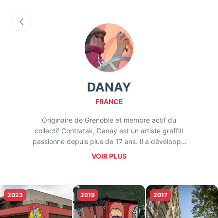
DANAY
FRANCE
Originaire de Grenoble et membre actif du
collectif Contratak, Danay est un artiste graffiti
passionné depuis plus de 17 ans. Il a développé
son style en explorant les techniques du wildstyle,
VOIR PLUS
de la 3D et en intégrant des personnages et des
décors dans ses compositions. Sa ville natale,
avec ses rues et ses murs, a été son terrain de jeu
artistique depuis ses débuts, où il a participé à de
2023
2019
2017
nombreux événements street art, notamment le
Street art fest Grenoble Alpes.