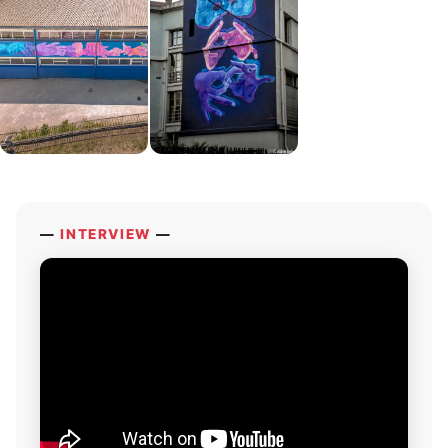
d'action et d'intervention directe, résultant de la
réinterprétation d'éléments de l'art visuel latino-
américain et européen, tels que le symbolisme,
l'art précolombien et l'art mural latino-américain,
traduits à travers des bombes de peinture. Son
objectif principal est de créer des espaces
intemporels et sereins, invitant à la contemplation
et à la réflexion sur les divers aspects de la
condition humaine.
—
INTERVIEW
—