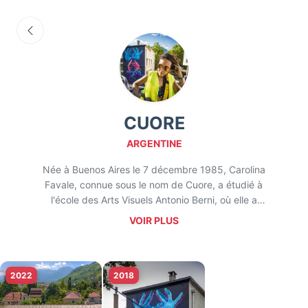
CUORE
ARGENTINE
Née à Buenos Aires le 7 décembre 1985, Carolina
Favale, connue sous le nom de Cuore, a étudié à
l'école des Arts Visuels Antonio Berni, où elle a
obtenu son diplôme en arts visuels avec une
VOIR PLUS
spécialisation en gravure. Depuis 2010, elle s'est
consacrée à la réalisation de peintures murales à
la bombe aérosol, influencées par diverses formes
d'art urbain.
2022
2018
Pour Cuore, la rue est un espace permettant de
créer un langage combinant différentes formes