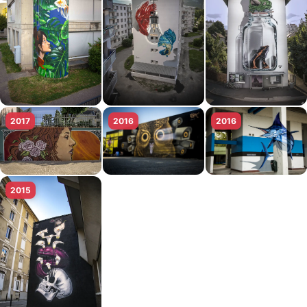
extérieur, sur des échafaudages, que sur toile.
Son approche artistique se tourne vers une
représentation réaliste de la nature, explorant les
formes, les couleurs et les textures infinies que
celle-ci offre. Son parcours autodidacte, combiné
à son expérience en tant que peintre en lettres, lui
confère une solide technique et un souci du détail.
2017
2016
2016
2015