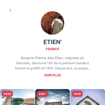
ETIEN'
FRANCE
Bergeret Étienne alias Étien’, originaire de
Grenoble, découvre l'art de la peinture murale à
travers le graffiti en 1997. Depuis lors, sa passion
pour la peinture ne cesse de croître, et en 2005, il
VOIR PLUS
décide d'en faire sa profession. Grâce à une
formation de peintre en lettres, il acquiert une
rigueur dans son travail qui se reflète dans ses
réalisations artistiques variées.
2025
2021
2018
Installé à Mens, dans le Trièves, Étien’ est un
artiste polyvalent qui s'exprime aussi bien en