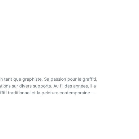
 tant que graphiste. Sa passion pour le graffiti,
ons sur divers supports. Au fil des années, il a
ffiti traditionnel et la peinture contemporaine.
n œuvre toutes les techniques à sa disposition.
culture urbaine et sa capacité à innover dans le