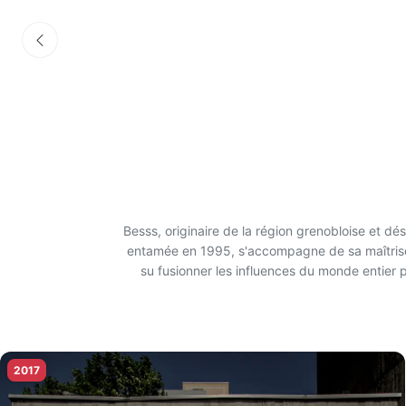
Besss, originaire de la région grenobloise et dé
entamée en 1995, s'accompagne de sa maîtrise de
su fusionner les influences du monde entier pou
Son travail artistique se concentre de plus en
Cette spécialisation lui permet de créer des œu
2017