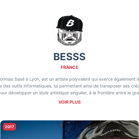
BESSS
FRANCE
sormais basé à Lyon, est un artiste polyvalent qui exerce également en
s outils informatiques, lui permettant ainsi de transposer ses créati
r développer un style artistique singulier, à la frontière entre le gra
 plus sur le portrait, où il déploie un style reconnaissable, mettant e
VOIR PLUS
vres uniques et expressives, reflétant à la fois son héritage dans la 
domaine de l'art visuel.
2017