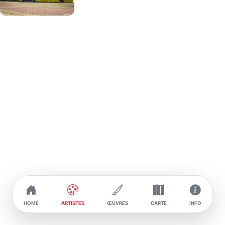
vibrants et hauts en couleur, présents dans ses
œuvres murales à travers la Russie, ainsi que
dans des endroits aussi variés que Barcelone et le
Sri Lanka. En tant qu'artiste, Bestiari One explore
la richesse visuelle et la diversité culturelle à
travers ses créations, offrant une fusion unique de
lettrages dynamiques et de couleurs éclatantes,
tout en reflétant son parcours international et son
expérience.
HOME
ARTISTES
ŒUVRES
CARTE
INFO