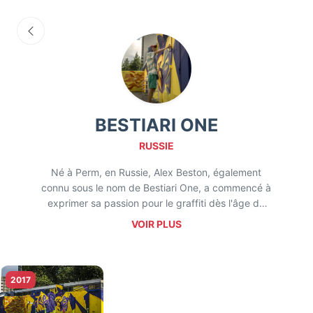
BESTIARI ONE
RUSSIE
Né à Perm, en Russie, Alex Beston, également
connu sous le nom de Bestiari One, a commencé à
exprimer sa passion pour le graffiti dès l'âge de
14 ans. Après avoir poursuivi des études en
VOIR PLUS
architecture au Perm College Building, il a
rapidement développé son talent artistique,
participant à de nombreux festivals et exposant
ses œuvres dans plusieurs villes à travers le
2017
monde.
Son style artistique se distingue par des lettrages