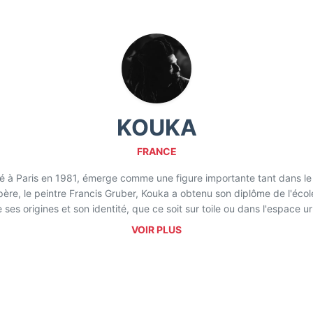
KOUKA
FRANCE
né à Paris en 1981, émerge comme une figure importante tant dans le 
-père, le peintre Francis Gruber, Kouka a obtenu son diplôme de l'éco
e ses origines et son identité, que ce soit sur toile ou dans l'espace u
a propriété culturelle et territoriale, soulignant que ni la rue ni le m
VOIR PLUS
if et spontané, transcende les conventions du graffiti pour interroge
s le portrait, Kouka crée un dialogue subtil entre l'artiste et le spec
ender les frontières linguistiques et de communiquer des messages u