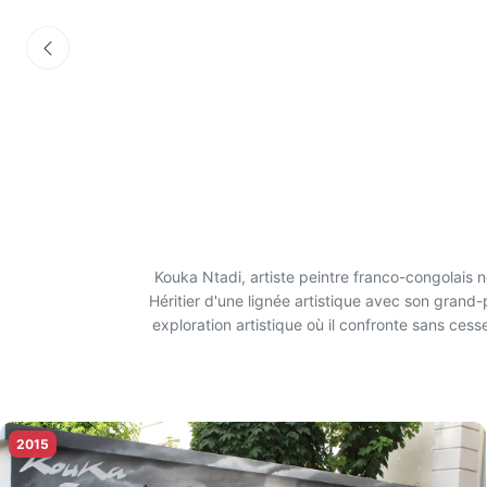
Kouka Ntadi, artiste peintre franco-congolais 
Héritier d'une lignée artistique avec son grand
exploration artistique où il confronte sans cess
tribaux, il véhicule un message fort sur l
Son style pictural, marqué par un geste express
de la représentation. Particulièrement investi dan
de transc
2015