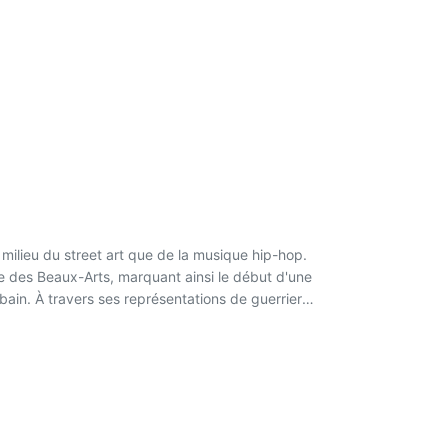
milieu du street art que de la musique hip-hop.
le des Beaux-Arts, marquant ainsi le début d'une
rbain. À travers ses représentations de guerriers
onde ne peuvent être pleinement appropriés.
r profondément le statut de l'image et la nature
tateur, utilisant parfois l'écriture comme un moyen
niversels.