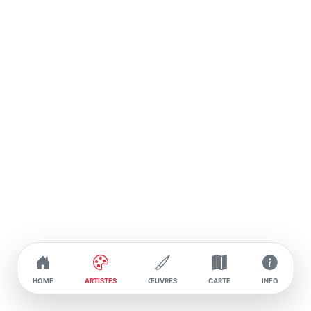
Son style artistique éclectique et ouvert reflète sa
diversité d'influences et d'expériences. Mettant
en avant la culture urbaine, l'expression
individuelle et la diversité culturelle, ses œuvres
témoignent d'un dialogue interculturel et d'un
engagement pour la créativité comme moteur de
changement.
HOME
ARTISTES
ŒUVRES
CARTE
INFO