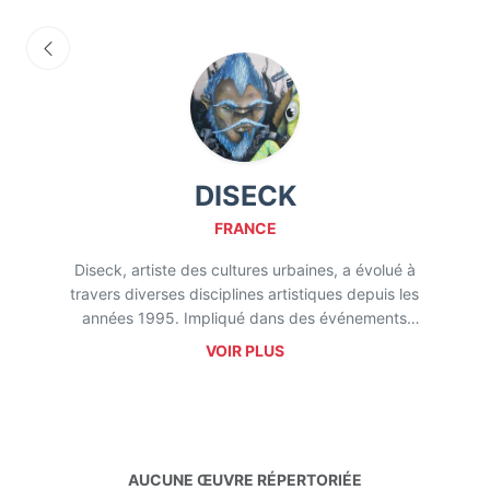
DISECK
FRANCE
Diseck, artiste des cultures urbaines, a évolué à
travers diverses disciplines artistiques depuis les
années 1995. Impliqué dans des événements
mondiaux, il a exploré la peinture, la
VOIR PLUS
photographie, le light-painting, l'infographie et la
sculpture, enrichissant son parcours à travers des
échanges internationaux. Membre de collectifs
tels que « Timide et Réservé » en France et « Los
Ninos Muertos » en Espagne, il puise son
AUCUNE ŒUVRE RÉPERTORIÉE
inspiration dans ses multiples expériences.