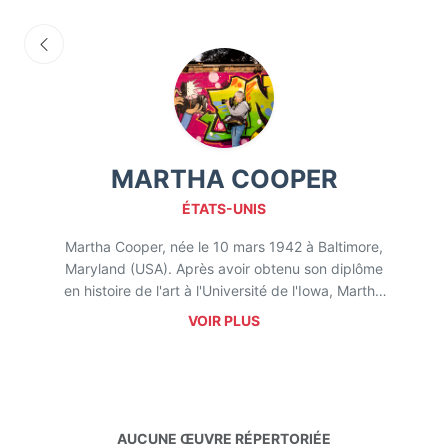
MARTHA COOPER
ÉTATS-UNIS
Martha Cooper, née le 10 mars 1942 à Baltimore,
Maryland (USA). Après avoir obtenu son diplôme
en histoire de l'art à l'Université de l'Iowa, Martha
Cooper déménage à New York dans les années
VOIR PLUS
1970. C'est là qu'elle commence sa carrière de
photographe et se retrouve immergée dans la
scène émergente du graffiti qui fleurit dans les
quartiers défavorisés de la ville, en particulier
dans le Bronx. Armée de son appareil photo,
AUCUNE ŒUVRE RÉPERTORIÉE
Martha devient rapidement une figure