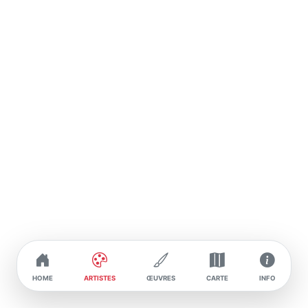
emblématique de la documentation du
mouvement graffiti, capturant avec précision et
sensibilité les graffitis et les artistes qui les créent.
En 1984, Martha Cooper publie son livre
emblématique "Subway Art", co-écrit avec Henry
Chalfant, une œuvre révolutionnaire qui présente
une collection de photographies saisissantes des
graffitis qui ornent les trains de New York, offrant
une perspective unique sur l'art urbain
émergeant. Cet ouvrage, considéré comme « la
Bible du Graffiti », retrace en photo les débuts de
légendes du mouvement (telles que Seen, Dondi,
Zephyr, Blade One, Cope et Futura), et
immortalise toute une génération de jeunes
artistes passionnés en devenir.
Tout au long de sa carrière, Martha Cooper
continue d'explorer et de documenter diverses
manifestations de la culture urbaine à travers le
HOME
ARTISTES
ŒUVRES
CARTE
INFO
monde. Son travail transcende les frontières et les
préjugés, capturant l'essence même de la vie