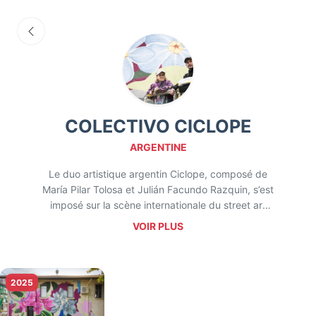
COLECTIVO CICLOPE
ARGENTINE
Le duo artistique argentin Ciclope, composé de
María Pilar Tolosa et Julián Facundo Razquin, s’est
imposé sur la scène internationale du street art
grâce à une approche singulière mêlant art mural,
VOIR PLUS
design et communication. Leur projet, né d’une
symbiose artistique et personnelle, puise son
inspiration dans la nature, les fleurs et les formes
organiques. Ils cherchent à insuffler une part de
2025
rêve et de verdure dans les environnements
urbains, souvent dominés par le béton et l’acier.