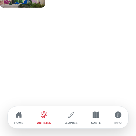
Leur objectif est de transformer la réalité sociale
en proposant des œuvres qui invitent à l’évasion
et à la contemplation.
Le style de Ciclope se caractérise par une
esthétique organique et onirique, où les éléments
naturels sont stylisés et intégrés dans des
compositions géométriques. Leur palette de
couleurs, dominée par des verts, bleus et violets,
crée une atmosphère apaisante et immersive. Ils
s’inspirent de la flore locale pour concevoir des
fresques qui dialoguent avec leur environnement,
comme en témoigne leur œuvre à Boulogne-sur-
Mer, où ils ont étudié les plantes spécifiques à la
région pour les réinterpréter dans leur style
unique. Leur démarche vise à offrir aux passants
une expérience visuelle relaxante, stimulant
l’imagination et renforçant le lien entre l’homme et
la nature.
HOME
ARTISTES
ŒUVRES
CARTE
INFO
&nbsp;