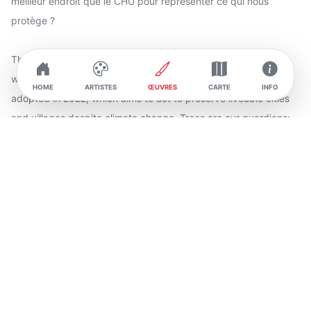
meilleur endroit que le CHU pour représenter ce qui nous
protège ?
This tree symbolises the power and strength of a metropolis
when it unites its forces. It is the emblem of the Canopy Plan
HOME
ARTISTES
ŒUVRES
CARTE
INFO
adopted in 2022, which aims to act to preserve liveable cities
and villages despite climate change. Trees are our guardians;
they adapt and protect us. What better place than the CHU to
represent what protects us?