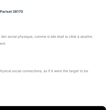
-Pariset 38170
lien social physique, comme si elle était la cible à abattre.
ent.
ysical social connections, as if it were the target to be