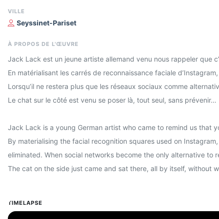
VILLE
Seyssinet-Pariset
À PROPOS DE L'ŒUVRE
Jack Lack est un jeune artiste allemand venu nous rappeler que c’e
En matérialisant les carrés de reconnaissance faciale d’Instagram, i
Lorsqu’il ne restera plus que les réseaux sociaux comme alternative
Le chat sur le côté est venu se poser là, tout seul, sans prévenir…
Jack Lack is a young German artist who came to remind us that y
By materialising the facial recognition squares used on Instagram, 
eliminated. When social networks become the only alternative to re
The cat on the side just came and sat there, all by itself, without
TIMELAPSE