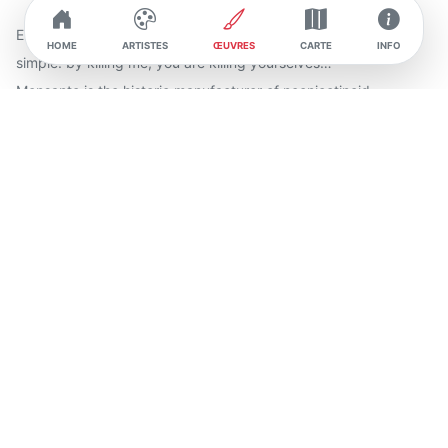
Either this bee is suicidal, or it’s trying to tell us something very
HOME
ARTISTES
ŒUVRES
CARTE
INFO
simple: by killing me, you are killing yourselves…
Monsanto is the historic manufacturer of neonicotinoid
insecticides known for decimating bee populations.
According to Otist:
“The biochemical giant Monsanto invests in companies such as
Beeologics, which specialise in bee research. Specialised in the
development of genetically modified seeds and the production
of phytosanitary products, Monsanto has ventured into
biocontrol and is now targeting bees.
To minimise bee collapse, Beeologics focuses its work on
solutions involving RNA replicas that allow pollinators to
synthesise the proteins needed to fight certain viruses.
A technology that should be developed in the coming years
and which, if it is not as lucrative as the other sectors in which