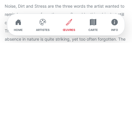
Noise, Dirt and Stress are the three words the artist wanted to
remind everyone of, gently camouflaged by this robin, but still
clearly legible…
This contrast between the incivilities of daily life and their
HOME
ARTISTES
ŒUVRES
CARTE
INFO
absence in nature is quite striking, yet too often forgotten. The
artist reminds us of it through graphic elements, gently but
firmly!