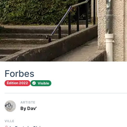
Forbes
Édition 2022
Visible
ARTISTE
By Dav'
VILLE