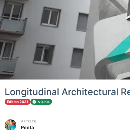
Longitudinal Architectural
Édition 2021
Visible
ARTISTE
Peeta