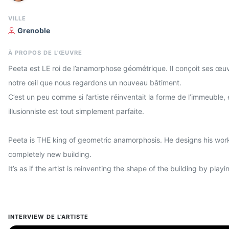
VILLE
Grenoble
À PROPOS DE L'ŒUVRE
Peeta est LE roi de l’anamorphose géométrique. Il conçoit ses œuvre
notre œil que nous regardons un nouveau bâtiment.
C’est un peu comme si l’artiste réinventait la forme de l’immeuble,
illusionniste est tout simplement parfaite.
Peeta is THE king of geometric anamorphosis. He designs his works 
completely new building.
It’s as if the artist is reinventing the shape of the building by play
INTERVIEW DE L'ARTISTE