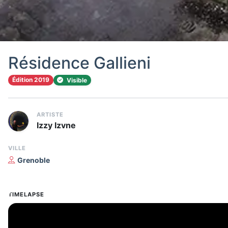
Résidence Gallieni
Édition 2019
Visible
ARTISTE
Izzy Izvne
VILLE
Grenoble
TIMELAPSE