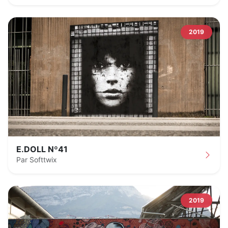
2019
E.DOLL Nº41
Par Softtwix
2019