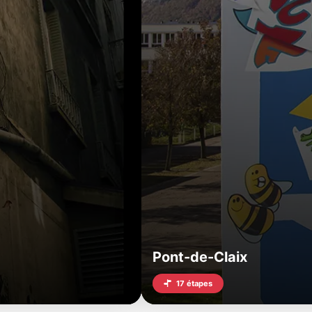
Pont-de-Claix
17 étapes